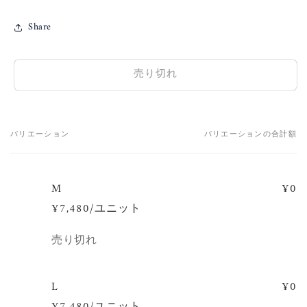
Share
売り切れ
バリエーション
バリエーションの合計額
あ
な
た
M
¥0
の
¥7,480/ユニット
カ
ー
数
売り切れ
ト
量
L
¥0
¥7,480/ユニット