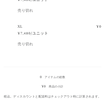
数
売り切れ
量
XL
¥0
¥7,480/ユニット
数
売り切れ
量
読
み
0
アイテムの総数
込
¥0
商品の小計
み
中…
税込。ディスカウントと配送料はチェックアウト時に計算されます。