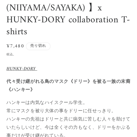
ィ
(NIIYAMA/SAYAKA) 】x
ア
(1)
(
HUNKY-DORY collaboration T-
を
開
shirts
く
通
¥7,480
売り切れ
常
税込。
価
格
HUNKY-DORY
代々受け継がれる鳥のマスク《ドリー》を被る一族の末裔
《ハンキー》
ハンキーは内気なハイスクール学生。
常にマスクを被り大体の事をドリーに任せっきり。
ハンキーの先祖はドリーと共に病気に苦しむ人々を助けて
いたらしいけど、今は全くその力もなく、ドリーをかぶる
事だけが受け継がれている。