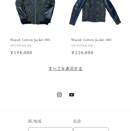
Waxed Cotton Jacket 001
Waxed Cotton Jacket 003
販
販
ANYOTAILOR
ANYOTAILOR
売
通
¥198,000
売
通
¥220,000
元:
元:
常
常
価
価
すべてを表示する
格
格
Instagram
YouTube
国/地域
言語