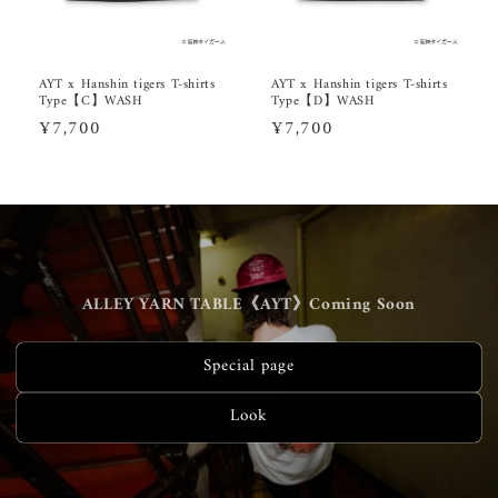
AYT x Hanshin tigers T-shirts
AYT x Hanshin tigers T-shirts
Type【C】WASH
Type【D】WASH
通
¥7,700
通
¥7,700
常
常
価
価
格
格
ALLEY YARN TABLE《AYT》Coming Soon
Special page
Look