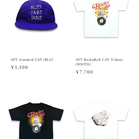
AYT Standerd CAP (BLU)
AYT RocknRoll CAT T-shirts
(WHITE)
通
¥5,500
通
¥7,700
常
常
価
価
格
格