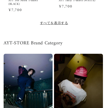
AYT 50s Neon T-shirts
AYT TmTy T-shirts (WHITE)
(BLACK)
通
¥7,700
通
¥7,700
常
常
価
価
すべてを表示する
格
格
AYT-STORE Brand Category