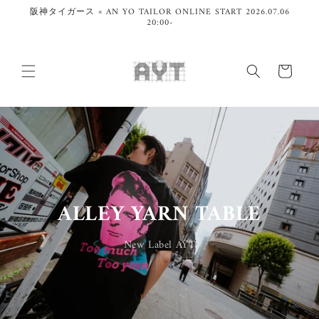
コンテ
阪神タイガース × AN YO TAILOR ONLINE START 2026.07.06
ンツに
20:00-
進む
カ
ー
ト
ALLEY YARN TABLE
New Label AYT