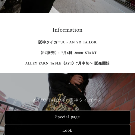
の
2
/
3
Information
阪神タイガース × AN YO TAILOR
【EC販売】: 7月6日 20:00~START
ALLEY YARN TABLE《AYT》7月中旬〜 販売開始
AN YO TAILOR × 阪神タイガース
Special page
Look