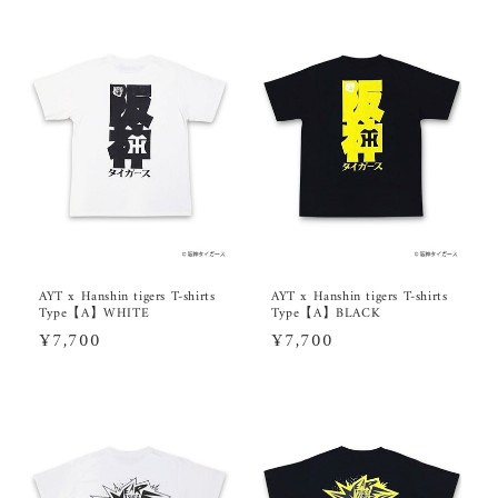
価
価
格
格
AYT x Hanshin tigers T-shirts
AYT x Hanshin tigers T-shirts
Type【A】WHITE
Type【A】BLACK
通
¥7,700
通
¥7,700
常
常
価
価
格
格