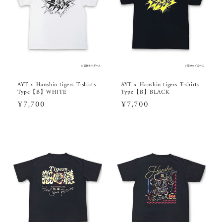
AYT x Hanshin tigers T-shirts
AYT x Hanshin tigers T-shirts
Type【B】WHITE
Type【B】BLACK
通
¥7,700
通
¥7,700
常
常
価
価
格
格