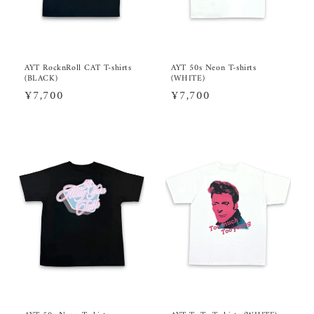
AYT RocknRoll CAT T-shirts
AYT 50s Neon T-shirts
(BLACK)
(WHITE)
通
¥7,700
通
¥7,700
常
常
価
価
格
格