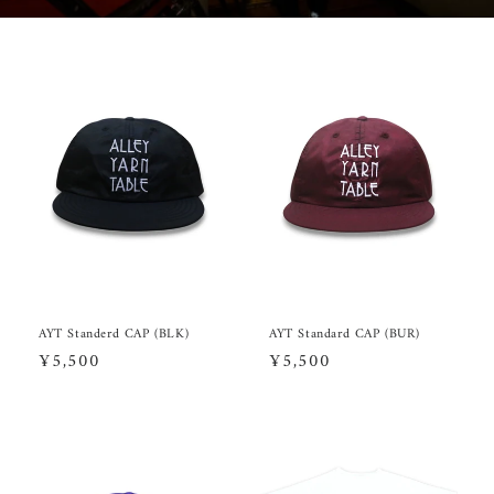
AYT Standerd CAP (BLK)
AYT Standard CAP (BUR)
通
¥5,500
通
¥5,500
常
常
価
価
格
格