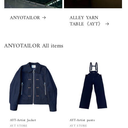
ANYOTAILOR
ALLEY YARN
TABLE《AYT》
ANYOTAILOR All items
AYT-Artist Jacket
AYT-Artist pants
販
販
AYT STORE
AYT STORE