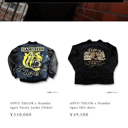
ANYO TAILOR x Hanshin
ANYO TAILOR x Hanshin
tigers Varsity Jacket (Order)
tigers SKA shirts
通
¥330,000
通
¥49,500
常
常