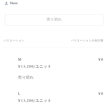
Share
売り切れ
バリエーション
バリエーションの合計額
あ
な
た
M
¥0
の
¥13,200/ユニット
カ
ー
数
売り切れ
ト
量
L
¥0
¥13,200/ユニット