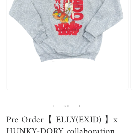
モ
ー
ダ
の
1
/
11
ル
で
Pre Order【 ELLY(EXID) 】x
メ
デ
HUNKY-DORY collaboration
ィ