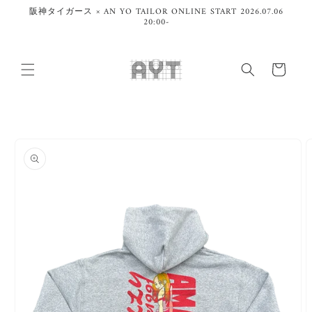
コンテ
阪神タイガース × AN YO TAILOR ONLINE START 2026.07.06
ンツに
20:00-
進む
カ
ー
ト
商品情
報にス
キップ