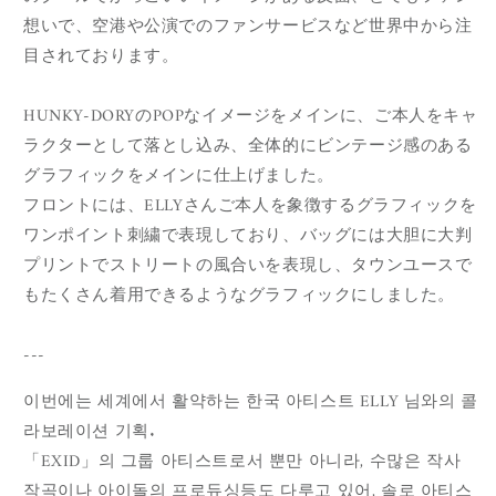
想いで、空港や公演でのファンサービスなど世界中から注
目されております。
HUNKY-DORYのPOPなイメージをメインに、ご本人をキャ
ラクターとして落とし込み、全体的にビンテージ感のある
グラフィックをメインに仕上げました。
フロントには、ELLYさんご本人を象徴するグラフィックを
ワンポイント刺繍で表現しており、バッグには大胆に大判
プリントでストリートの風合いを表現し、タウンユースで
もたくさん着用できるようなグラフィックにしました。
---
이번에는 세계에서 활약하는 한국 아티스트 ELLY
님
와의 콜
라보레이션 기획.
「EXID」의 그룹 아티스트로서 뿐만 아니라, 수많은 작사
작곡이나 아이돌의 프로듀싱등도 다루고 있어, 솔로 아티스