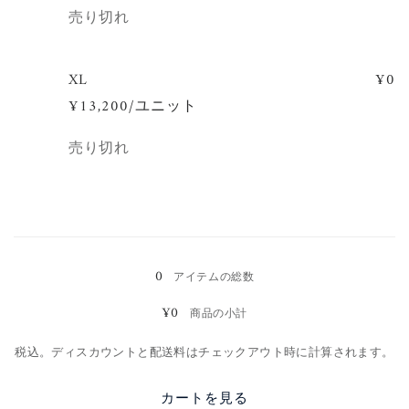
数
売り切れ
量
XL
¥0
¥13,200/ユニット
数
売り切れ
量
読
み
0
アイテムの総数
込
¥0
商品の小計
み
中…
税込。ディスカウントと配送料はチェックアウト時に計算されます。
カートを見る