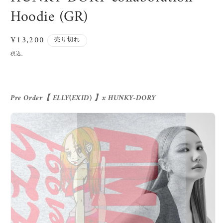
ア
Hoodie (GR)
(1)
(
を
開
通
¥13,200
く
売り切れ
常
税込。
価
格
Pre Order【 ELLY(EXID) 】x HUNKY-DORY