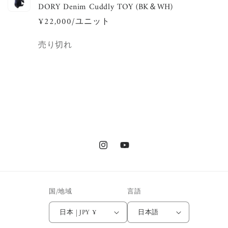
DORY Denim Cuddly TOY (BK＆WH)
カ
¥22,000/ユニット
ー
ト
数
売り切れ
量
読
み
込
み
Instagram
YouTube
中…
国/地域
言語
日本 | JPY ¥
日本語