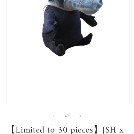
モ
ー
の
1
/
9
ダ
ル
【Limited to 30 pieces】JSH x
で
メ