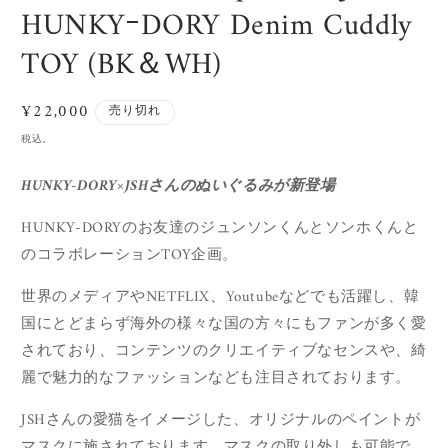
HUNKYｰDORY Denim Cuddly
デ
ィ
TOY (BK＆WH)
ア
(1)
(
を
開
通
¥22,000
売り切れ
く
常
税込。
価
格
HUNKY-DORY×JSHさんのぬいぐるみが新登場
HUNKY-DORYのお友達のジュンソンくんとソンホくんと
の
コラボレーションTOY企画。
世界のメディアやNETFLIX、Youtubeなどでも活躍し、韓
国にとどまらず海外の様々な国の方々
にもファンが多く愛
されており、コンテンツのクリエイティブなセンスや、綺
麗で魅力的なファッションなども注目されております。
JSHさんの愛猫をイメージした、オリジナルのペイントが
マスクに施されております。
マスクの取り外しも可能で