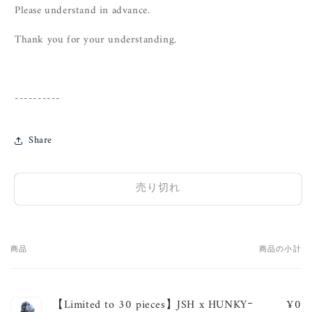
Please understand in advance.
Thank you for your understanding.
----------
Share
売り切れ
商品
商品の小計
あ
な
た
【Limited to 30 pieces】JSH x HUNKYｰ
¥0
の