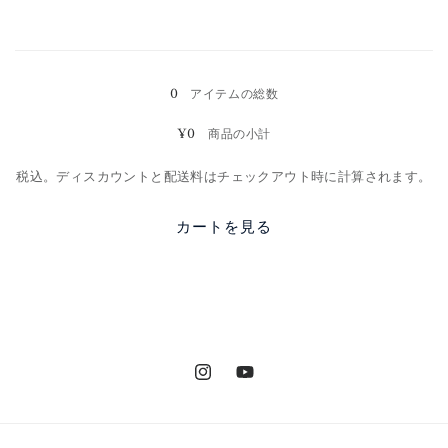
読
み
0
アイテムの総数
込
¥0
商品の小計
み
中…
税込。ディスカウントと配送料はチェックアウト時に計算されます。
カートを見る
Instagram
YouTube