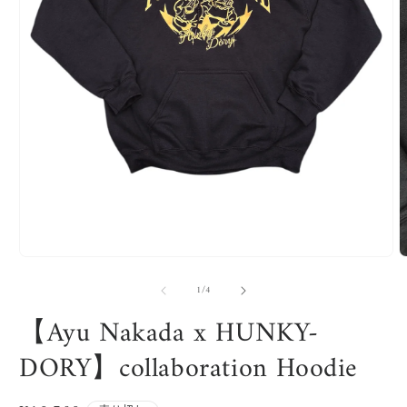
モ
ー
の
1
/
4
ダ
ル
【Ayu Nakada x HUNKY-
で
メ
DORY】collaboration Hoodie
デ
ィ
ア