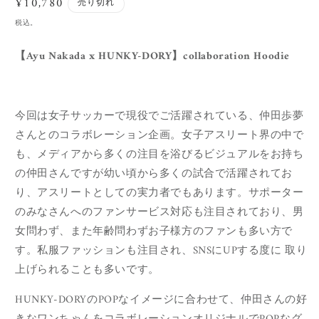
通
¥10,780
売り切れ
(1)
(
を
常
税込。
開
価
く
格
【Ayu Nakada x HUNKY-DORY】collaboration Hoodie
今回は女子サッカーで現役でご活躍されている、仲田歩夢
さんとのコラボレーション企画。女子アスリート界の中で
も、メディアから多くの注目を浴びるビジュアルをお持ち
の仲田さんですが幼い頃から多くの試合で活躍されてお
り、アスリートとしての実力者でもあります。サポーター
のみなさんへのファンサービス対応も注目されており、男
女問わず、また年齢問わずお子様方のファンも多い方で
す。私服ファッションも注目され、SNSにUPする度に 取り
上げられることも多いです。
HUNKY-DORYのPOPなイメージに合わせて、仲田さんの好