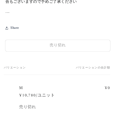
合もございますので予めご了承ください
---
Share
売り切れ
バリエーション
バリエーションの合計額
あ
な
た
M
¥0
の
¥10,780/ユニット
カ
ー
数
売り切れ
ト
量