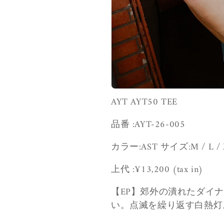
AYT AYT50 TEE
品番 :
AYT-26-005
カラー:AST
サイズ:
M / L /
上代 :¥13,200
(tax in)
【EP】
郊外の潰れたダイ
い。点滅を繰り返す白熱灯