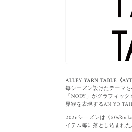
z
i
o
n
e
:
ALLEY YARN TABLE《AY
毎シーズン設けたテーマをベー
「NODY」がグラフィ
界観を表現するAN YO TAI
2026シーズンは《50sRo
イテム毎に落とし込まれた