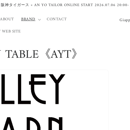
阪神タイガース × AN YO TAILOR ONLINE START 2026.07.06 20:00-
P
ABOUT
BRAND
CONTACT
a
 WEB SITE
e
s
N TABLE《AYT》
e
/
A
r
e
a
g
e
o