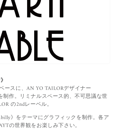
g
r
a
f
i
c
a
T》
スに、AN YO TAILORデザイナー
ックを制作。リミナルスペース的、不可思議な世
LOR の2ndレーベル。
ckabilly》をテーマにグラフィックを制作。
各ア
AYTの世界観をお楽しみ下さい。