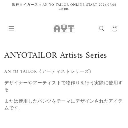
Vai
阪神タイガース × AN YO TAILOR ONLINE START 2026.07.06
direttamente
20:00-
ai contenuti
Carrello
C
ANYOTAILOR Artists Series
o
AN YO TAILOR《アーティストシリーズ》
l
デザイナーやアーティストで物作りを行う実際に使用す
l
る
e
または使用した
パンツをテーマにデザインされたアイテ
z
ムです。
i