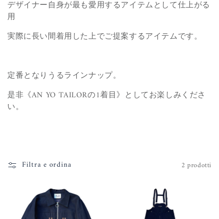
o
デザイナー自身が最も愛用するアイテムとして仕上がる
用
n
実際に長い間着用した上でご提案するアイテムです。
e
:
定番となりうるラインナップ。
是非《AN YO TAILORの1着目》としてお楽しみくださ
い。
Filtra e ordina
2 prodotti