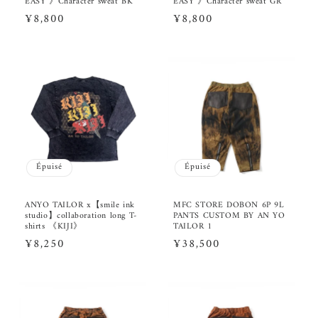
EASY 》Character sweat BK
EASY 》Character sweat GR
Prix
¥8,800
Prix
¥8,800
habituel
habituel
Épuisé
Épuisé
ANYO TAILOR x【smile ink
MFC STORE DOBON 6P 9L
studio】collaboration long T-
PANTS CUSTOM BY AN YO
shirts 《KIJI》
TAILOR 1
Prix
¥8,250
Prix
¥38,500
habituel
habituel