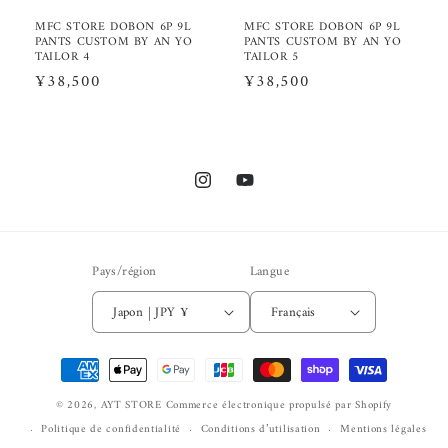
MFC STORE DOBON 6P 9L
MFC STORE DOBON 6P 9L
PANTS CUSTOM BY AN YO
PANTS CUSTOM BY AN YO
TAILOR 4
TAILOR 5
Prix
¥38,500
Prix
¥38,500
habituel
habituel
Instagram
YouTube
Pays/région
Langue
Japon | JPY ¥
Français
Moyens
de
© 2026,
AYT STORE
Commerce électronique propulsé par Shopify
paiement
Politique de confidentialité
Conditions d’utilisation
Mentions légales