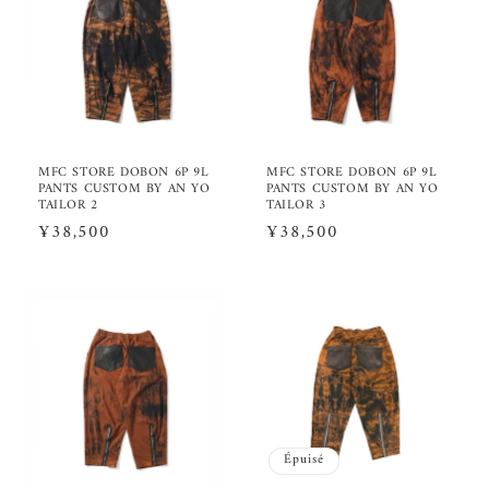
MFC STORE DOBON 6P 9L
MFC STORE DOBON 6P 9L
PANTS CUSTOM BY AN YO
PANTS CUSTOM BY AN YO
TAILOR 2
TAILOR 3
Prix
¥38,500
Prix
¥38,500
habituel
habituel
Épuisé