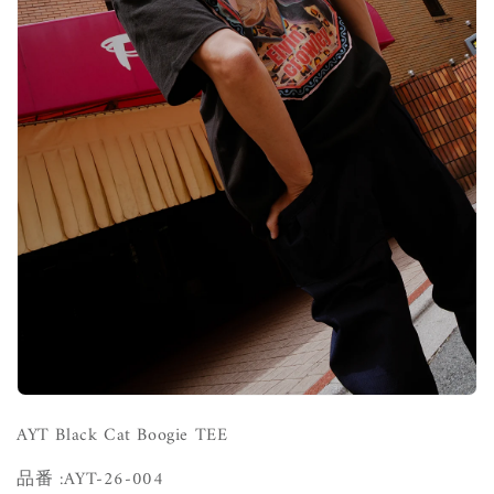
AYT Black Cat Boogie TEE
品番 :
AYT-26-004