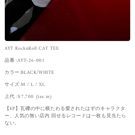
AYT RocknRoll CAT TEE
品番 :
AYT-26-001
カラー:BLACK/WHITE
サイズ:
M / L / XL
上代 :¥7,700
(tax in)
【EP】
瓦礫の中に横たわる愛されたはずのキャラクタ
ー、人気の無い店内 回せるレコードは一枚も見当たら
ない。