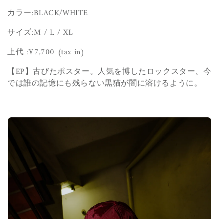
カラー:BLACK/WHITE
サイズ:
M / L / XL
上代 :¥7,700
(tax in)
【EP】
古びたポスター。人気を博したロックスター、今
では誰の記憶にも残らない黒猫が闇に溶けるように。