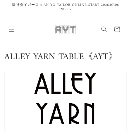
Skip to
阪神タイガース × AN YO TAILOR ONLINE START 2026.07.06
content
20:00-
Cart
C
ALLEY YARN TABLE《AYT》
o
l
l
e
c
t