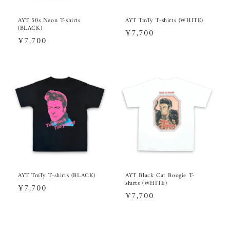
AYT 50s Neon T-shirts
AYT TmTy T-shirts (WHITE)
(BLACK)
Regular
¥7,700
Regular
¥7,700
price
price
AYT TmTy T-shirts (BLACK)
AYT Black Cat Boogie T-
shirts (WHITE)
Regular
¥7,700
Regular
¥7,700
price
price