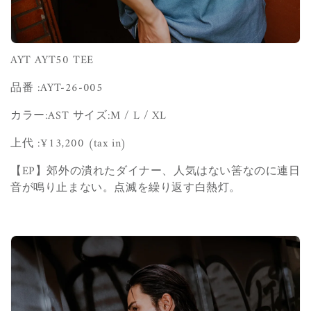
AYT AYT50 TEE
品番 :
AYT-26-005
カラー:AST
サイズ:
M / L / XL
上代 :¥13,200
(tax in)
【EP】
郊外の潰れたダイナー、人気はない筈なのに連日
音が鳴り止まない。点滅を繰り返す白熱灯。