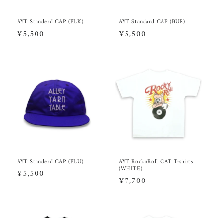
AYT Standerd CAP (BLK)
AYT Standard CAP (BUR)
Regular
¥5,500
Regular
¥5,500
price
price
AYT Standerd CAP (BLU)
AYT RocknRoll CAT T-shirts
(WHITE)
Regular
¥5,500
Regular
¥7,700
price
price