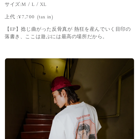
サイズ:
M / L / XL
上代 :¥7,700
(tax in)
【EP】
捻じ曲がった反骨真が 熱狂を産んでいく目印の
落書き、ここは遊ぶには最高の場所だから。