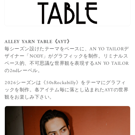
i
o
n
:
ALLEY YARN TABLE《AYT》
毎シーズン設けたテーマをベースに、AN YO TAILORデ
ザイナー「NODY」がグラフィックを制作。リミナルス
ペース的、不可思議な世界観を表現するAN YO TAILOR
の2ndレーベル。
2026シーズンは《50sRockabilly》をテーマにグラフィ
ックを制作。
各アイテム毎に落とし込まれたAYTの世界
観をお楽しみ下さい。